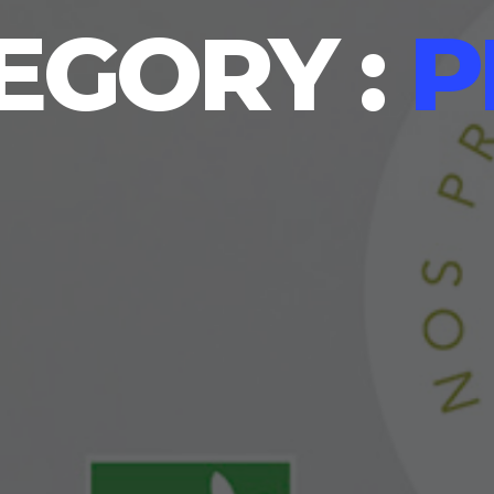
EGORY :
P