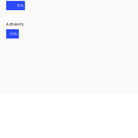
15%
Adhésifs
10%