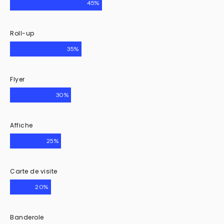
45%
Roll-up
35%
Flyer
30%
Affiche
25%
Carte de visite
20%
Banderole